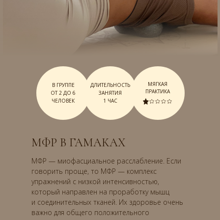
МЯГКАЯ
В ГРУППЕ
ДЛИТЕЛЬНОСТЬ
ПРАКТИКА
ОТ 2 ДО 6
ЗАНЯТИЯ
ЧЕЛОВЕК
1 ЧАС
МФР В ГАМАКАХ
МФР — миофасциальное расслабление. Если
говорить проще, то МФР — комплекс
упражнений с низкой интенсивностью,
который направлен на проработку мышц
и соединительных тканей. Их здоровье очень
важно для общего положительного